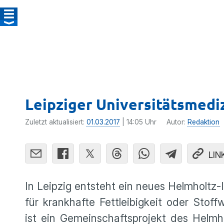
Leipziger Universi­tätsmed
Zuletzt aktualisiert:
01.03.2017
| 14:05 Uhr
Autor:
Redaktion
LIN
In Leipzig entsteht ein neues Helmholtz-I
für krank­hafte Fettlei­big­keit oder Stoff
ist ein Gemein­schafts­pro­jekt des Hel