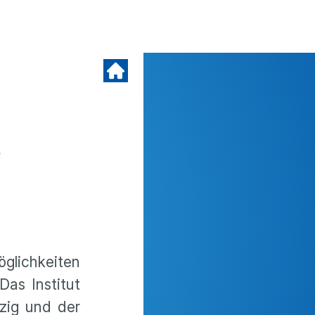
t
­lich­keiten
 Das Institut
pzig und der