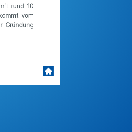
 mit rund 10
d kommt vom
ur Gründung