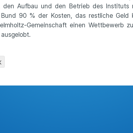
at den Aufbau und den Betrieb des Insti­tuts
r Bund 90 % der Kosten, das restliche Gel
elmholtz-Gemein­schaft einen Wettbe­werb z
 ausge­lobt.
K