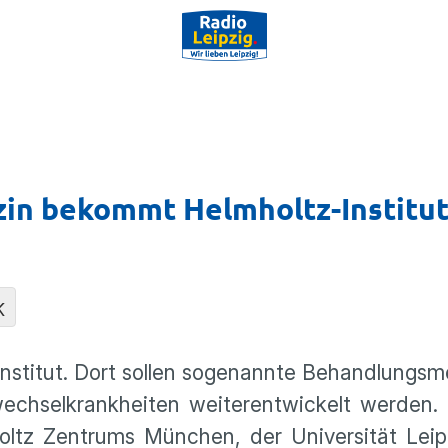
izin bekommt Helmholtz-Institu
K
nstitut. Dort sollen sogenannte Behand­lungs­mög
­wech­sel­krank­heiten weiter­ent­wi­ckelt werden.
mholtz Zentrums München, der Univer­sität Lei