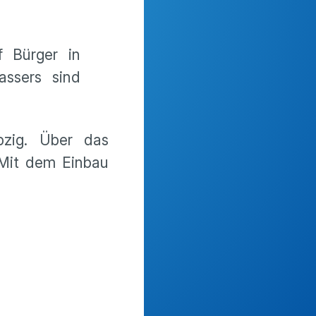
f Bürger in
ssers sind
ipzig. Über das
 Mit dem Einbau