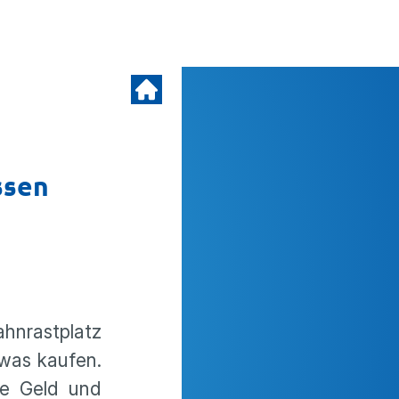
ssen
hnrastplatz
twas kaufen.
ie Geld und