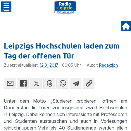
Leipzigs Hochschulen laden zum
Tag der offenen Tür
Zuletzt aktualisiert:
12.01.2017
| 06:05 Uhr
Autor:
Redaktion
Unter dem Motto „Studieren probie­ren“ öffnen am
Donnerstag die Türen von insge­samt zwölf Hochschulen
in Leipzig. Dabei können sich Inter­es­sierte mit Profes­soren
und Studenten austau­schen und auch in Vorle­sungen
reinschnup­pern.Mehr als 40 Studi­en­gänge werden allein