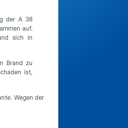
ng der A 38
Flammen auf.
nd sich in
en Brand zu
chaden ist,
önnte. Wegen der