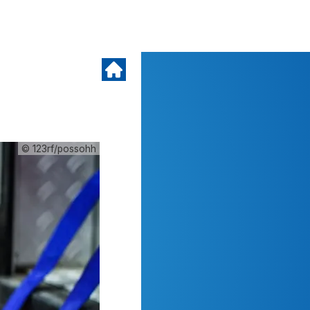
© 123rf/possohh