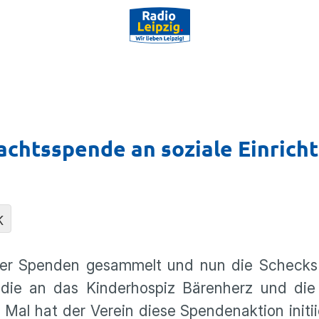
achtsspende an soziale Einrich
K
der Spenden gesam­melt und nun die Schecks
ie an das Kinder­hospiz Bären­herz und die 
Mal hat der Verein diese Spenden­ak­tion initi­