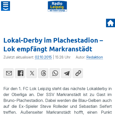
Lokal-Derby im Plachestadion –
Lok empfängt Markranstädt
Zuletzt aktualisiert:
02.10.2015
| 15:28 Uhr
Autor:
Redaktion
Für den 1. FC Lok Leipzig steht das nächste Lokal­derby in
der Oberliga an. Der SSV Markran­städt ist zu Gast im
Bruno-Plache­sta­dion. Dabei werden die Blau-Gelben auch
auf die Ex-Spieler Steve Rolleder und Sebas­tian Seifert
treffen. Außen­seiter Markran­städt hofft, einen Punkt