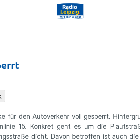
errt
K
e für den Autover­kehr voll gesperrt. Hinter­gr
­linie 15. Konkret geht es um die Plaut­str
gs­straße dicht. Davon betroffen ist auch die 