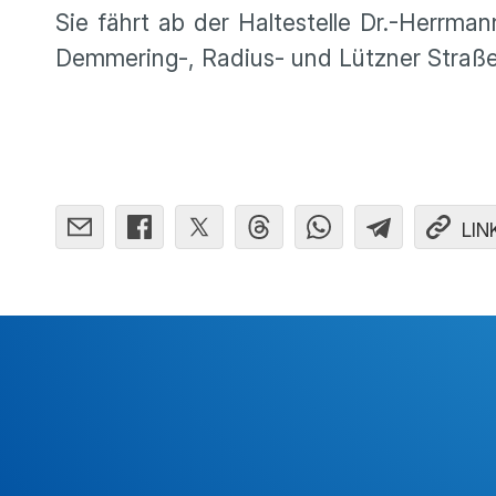
Sie fährt ab der Halte­stelle Dr.-Herrma
Demme­ring-, Radius- und Lützner Straße
LIN