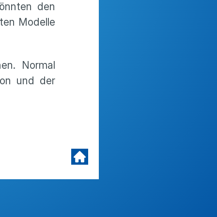
könnten den
lten Modelle
nen. Normal
ion und der