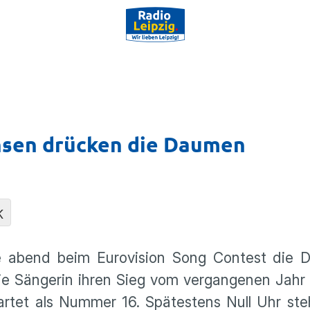
chsen drücken die Daumen
K
abend beim Eurovi­sion Song Contest die 
e Sängerin ihren Sieg vom vergan­genen Jahr v
tartet als Nummer 16. Spätes­tens Null Uhr st