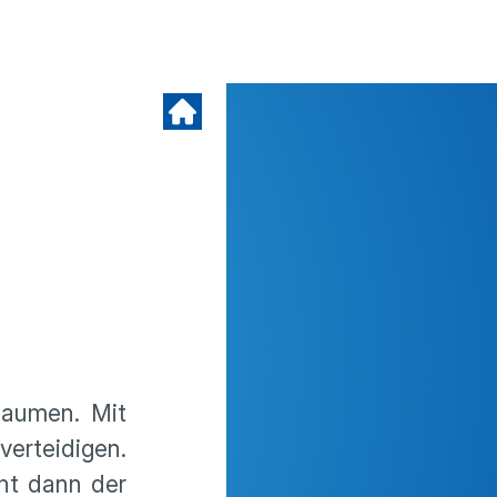
Daumen. Mit
ertei­digen.
eht dann der