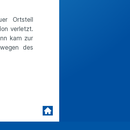
r Ortsteil
on verletzt.
ann kam zur
n wegen des