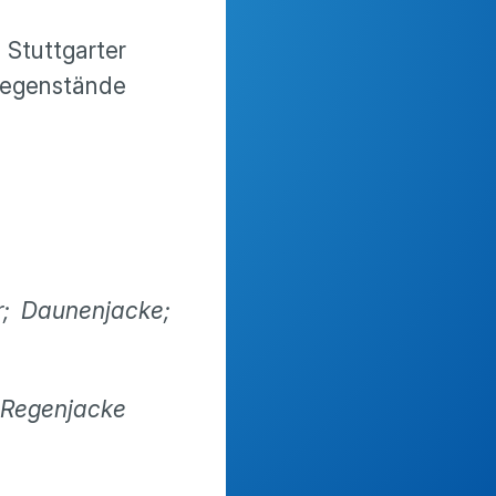
 Stuttgarter
gegenstände
r; Daunenjacke;
 Regenjacke