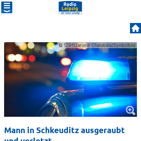
© 123rf/Jaromír Chalabala/Symbolbild
Mann in Schkeuditz ausgeraubt
und verletzt