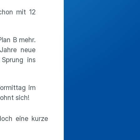
chon mit 12
Plan B mehr.
Jahre neue
 Sprung ins
ormittag im
ohnt sich!
doch eine kurze