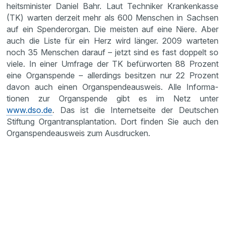
heits­mi­nister Daniel Bahr. Laut Techniker Kranken­kasse
(TK) warten derzeit mehr als 600 Menschen in Sachsen
auf ein Spender­organ. Die meisten auf eine Niere. Aber
auch die Liste für ein Herz wird länger. 2009 warteten
noch 35 Menschen darauf – jetzt sind es fast doppelt so
viele. In einer Umfrage der TK befür­worten 88 Prozent
eine Organ­spende – aller­dings besitzen nur 22 Prozent
davon auch einen Organ­spen­de­aus­weis. Alle Infor­ma­
tionen zur Organ­spende gibt es im Netz unter
www.dso.de
. Das ist die Internetseite der Deutschen
Stiftung Organtransplantation. Dort finden Sie auch den
Organspendeausweis zum Ausdru­cken.