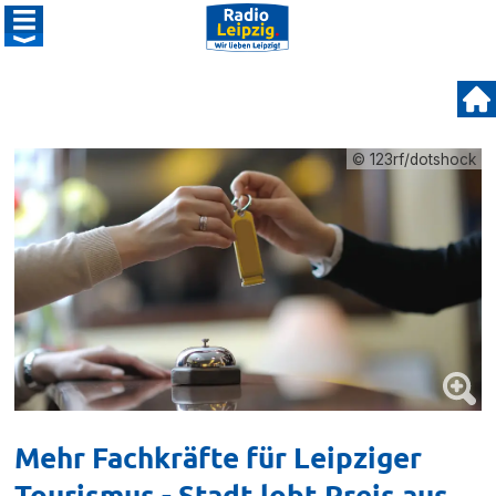
© 123rf/dotshock
Mehr Fachkräfte für Leipziger
Tourismus - Stadt lobt Preis aus