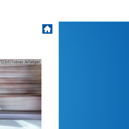
123rf/Tobias Arhelger