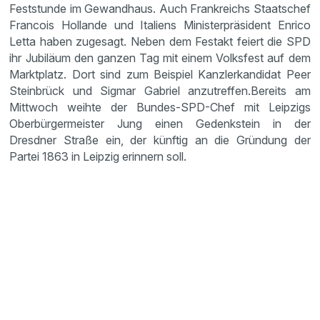
Feststunde im Gewand­haus. Auch Frank­reichs Staats­chef
Francois Hollande und Italiens Minis­ter­prä­si­dent Enrico
Letta haben zugesagt. Neben dem Festakt feiert die SPD
ihr Jubiläum den ganzen Tag mit einem Volks­fest auf dem
Markt­platz. Dort sind zum Beispiel Kanzler­kan­didat Peer
Stein­brück und Sigmar Gabriel anzutreffen.Bereits am
Mittwoch weihte der Bundes-SPD-Chef mit Leipzigs
Oberbür­ger­meister Jung einen Gedenk­stein in der
Dresdner Straße ein, der künftig an die Gründung der
Partei 1863 in Leipzig erinnern soll.