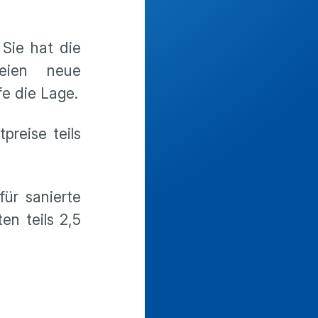
 Sie hat die
seien neue
fe die Lage.
reise teils
ür sanierte
n teils 2,5