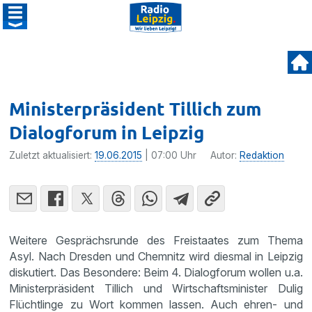
Minister­präsident Tillich zum
Dialogforum in Leipzig
Zuletzt aktualisiert:
19.06.2015
| 07:00 Uhr
Autor:
Redaktion
Weitere Gesprächs­runde des Freistaates zum Thema
Asyl. Nach Dresden und Chemnitz wird diesmal in Leipzig
disku­tiert. Das Beson­dere: Beim 4. Dialog­forum wollen u.a.
Minis­ter­prä­si­dent Tillich und Wirtschafts­mi­nister Dulig
Flücht­linge zu Wort kommen lassen. Auch ehren- und