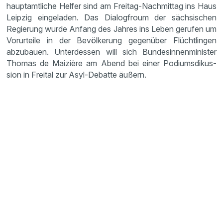
haupt­amt­liche Helfer sind am Freitag-Nachmittag ins Haus
Leipzig einge­laden. Das Dialog­froum der sächsi­schen
Regie­rung wurde Anfang des Jahres ins Leben gerufen um
Vorur­teile in der Bevöl­ke­rung gegen­über Flücht­lingen
abzubauen. Unter­dessen will sich Bundes­in­nen­mi­nister
Thomas de Maizière am Abend bei einer Podiums­di­kus­
sion in Freital zur Asyl-Debatte äußern.