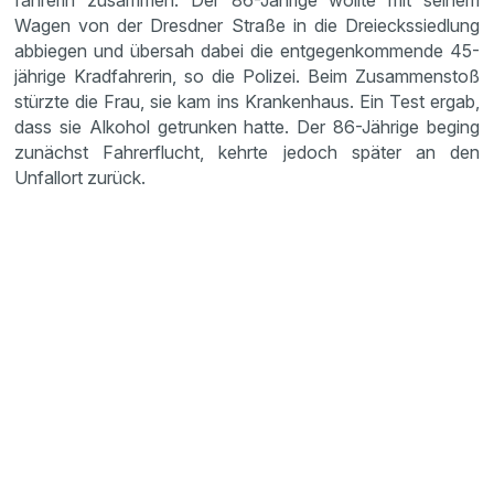
fah­rerin zusammen. Der 86-Jährige wollte mit seinem
Wagen von der Dresdner Straße in die Dreiecks­sied­lung
abbiegen und übersah dabei die entge­gen­kom­mende 45-
jährige Kradfah­rerin, so die Polizei. Beim Zusam­men­stoß
stürzte die Frau, sie kam ins Kranken­haus. Ein Test ergab,
dass sie Alkohol getrunken hatte. Der 86-Jährige beging
zunächst Fahrer­flucht, kehrte jedoch später an den
Unfallort zurück.