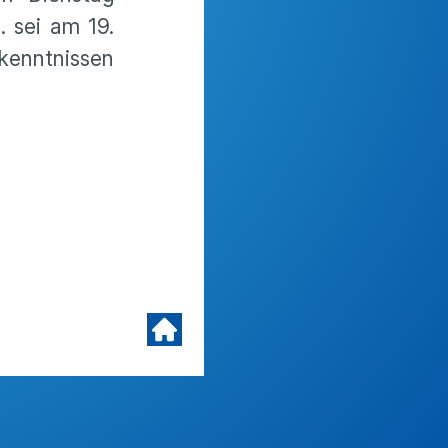
. sei am 19.
kenntnissen