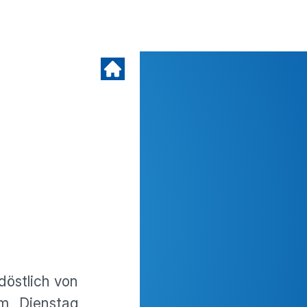
döstlich von
am Dienstag