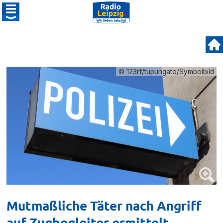
© 123rf/tupungato/Symbolbild
Mutmaßliche Täter nach Angriff
auf Zugbegleiter ermittelt