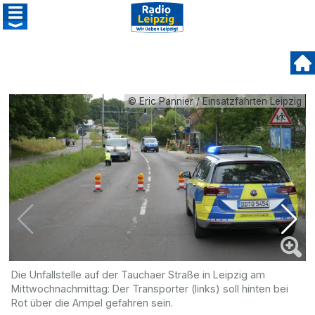
© Eric Pannier / Einsatzfahrten Leipzig
Die Unfallstelle auf der Tauchaer Straße in Leipzig am
D
Mittwochnachmittag: Der Transporter (links) soll hinten bei
a
Rot über die Ampel gefahren sein.
V