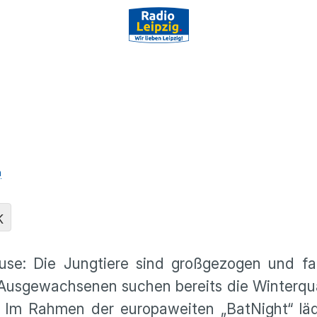
n
K
äuse: Die Jungtiere sind großgezogen und f
 Ausgewachsenen suchen bereits die Winterqua
. Im Rahmen der europaweiten „BatNight“ lä