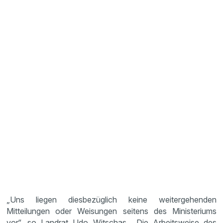
„Uns liegen diesbezüglich keine weitergehenden
Mitteilungen oder Weisungen seitens des Ministeriums
vor“, so Landrat Udo Witschas. „Die Arbeitsweise des