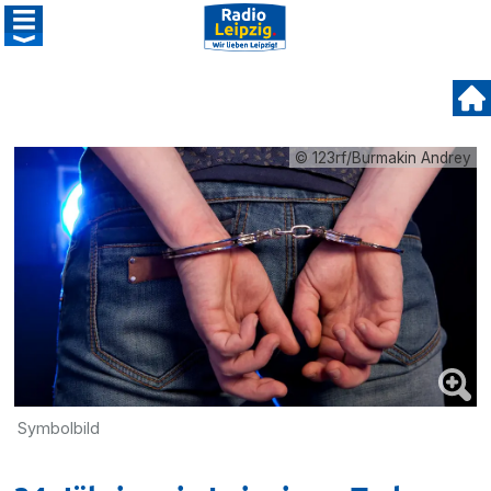
© 123rf/Burmakin Andrey
Symbolbild