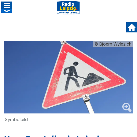
© Bjoern Wylezich
Symbolbild