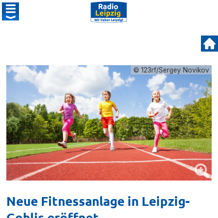
© 123rf/Sergey Novikov
Neue Fitnessanlage in Leipzig-
Gohlis eröffnet