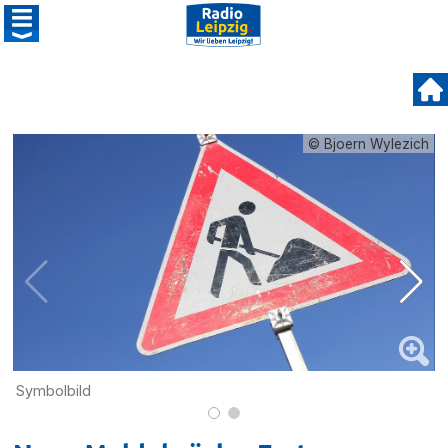
© Bjoern Wylezich
Symbolbild