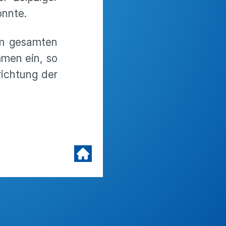
onnte.
im gesamten
mmen ein, so
richtung der