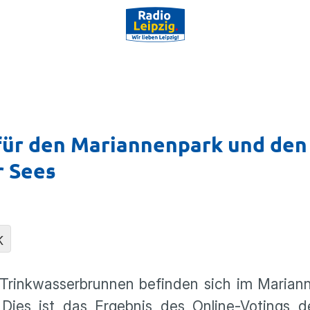
ür den Mariannenpark und den
r Sees
K
e Trinkwasserbrunnen befinden sich im Maria
ies ist das Ergebnis des Online-Votings de