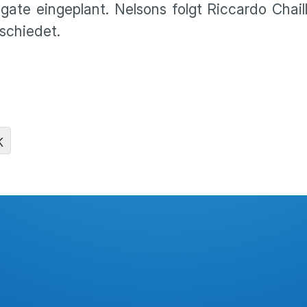
igate einge­plant. Nelsons folgt Riccardo Chail
schiedet.
K