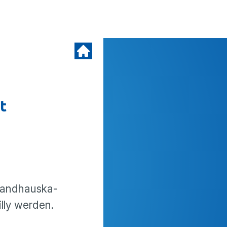
t
and­haus­ka­
illy werden.