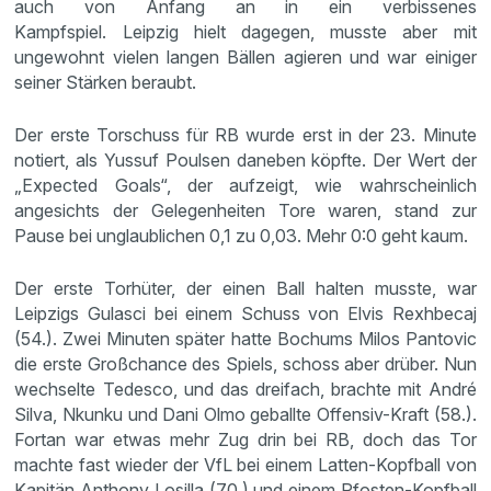
auch von Anfang an in ein verbissenes
Kampfspiel. Leipzig hielt dagegen, musste aber mit
ungewohnt vielen langen Bällen agieren und war einiger
seiner Stärken beraubt.
Der erste Torschuss für RB wurde erst in der 23. Minute
notiert, als Yussuf Poulsen daneben köpfte. Der Wert der
„Expected Goals“, der aufzeigt, wie wahrscheinlich
angesichts der Gelegenheiten Tore waren, stand zur
Pause bei unglaublichen 0,1 zu 0,03. Mehr 0:0 geht kaum.
Der erste Torhüter, der einen Ball halten musste, war
Leipzigs Gulasci bei einem Schuss von Elvis Rexhbecaj
(54.). Zwei Minuten später hatte Bochums Milos Pantovic
die erste Großchance des Spiels, schoss aber drüber. Nun
wechselte Tedesco, und das dreifach, brachte mit André
Silva, Nkunku und Dani Olmo geballte Offensiv-Kraft (58.).
Fortan war etwas mehr Zug drin bei RB, doch das Tor
machte fast wieder der VfL bei einem Latten-Kopfball von
Kapitän Anthony Losilla (70.) und einem Pfosten-Kopfball