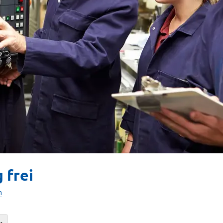
 frei
n