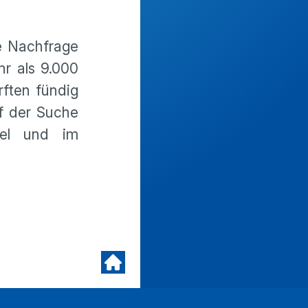
ie Nachfrage
hr als 9.000
rften fündig
f der Suche
del und im