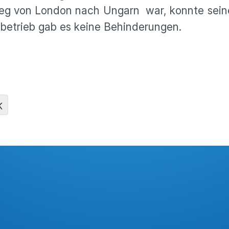
Weg von London nach Ungarn war, konnte sein
be­trieb gab es keine Behin­de­rungen.
K