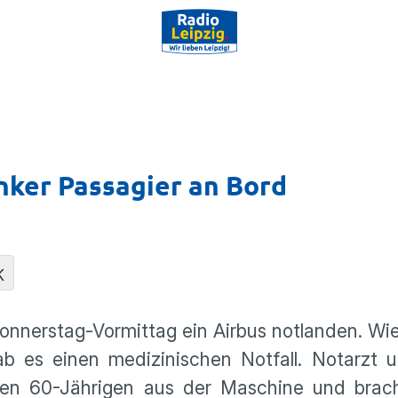
nker Passagier an Bord
K
onnerstag-Vormittag ein Airbus notlanden. Wi
b es einen medizi­ni­schen Notfall. Notarzt 
en den 60-Jährigen aus der Maschine und brac