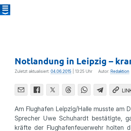
Notlandung in Leipzig – kra
Zuletzt aktualisiert:
04.06.2015
| 13:25 Uhr
Autor:
Redaktion
LIN
Am Flughafen Leipzig/Halle musste am D
Sprecher Uwe Schuhardt bestä­tigte, ga
kräfte der Flugha­fen­feu­er­wehr holt