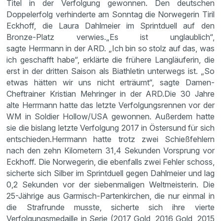
Titel in der Verfolgung gewonnen. Den deutschen
Doppelerfolg verhinderte am Sonntag die Norwegerin Tiril
Eckhoff, die Laura Dahlmeier im Sprintduell auf den
Bronze-Platz verwies.„Es ist unglaublich“,
sagte Herrmann in der ARD. „Ich bin so stolz auf das, was
ich geschafft habe“, erklärte die frühere Langläuferin, die
erst in der dritten Saison als Biathletin unterwegs ist. „So
etwas hätten wir uns nicht erträumt“, sagte Damen-
Cheftrainer Kristian Mehringer in der ARD.Die 30 Jahre
alte Herrmann hatte das letzte Verfolgungsrennen vor der
WM in Soldier Hollow/USA gewonnen. Außerdem hatte
sie die bislang letzte Verfolgung 2017 in Östersund für sich
entschieden.Herrmann hatte trotz zwei Schießfehlern
nach den zehn Kilometern 31,4 Sekunden Vorsprung vor
Eckhoff. Die Norwegerin, die ebenfalls zwei Fehler schoss,
sicherte sich Silber im Sprintduell gegen Dahlmeier und lag
0,2 Sekunden vor der siebenmaligen Weltmeisterin. Die
25-Jährige aus Garmisch-Partenkirchen, die nur einmal in
die Strafrunde musste, sicherte sich ihre vierte
Verfolgungsmedaille in Serie (2017 Gold, 2016 Gold, 2015