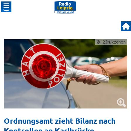
© 123rf/kzenon
Ordnungsamt zieht Bilanz nach
Kontrollen an Karlbrücke