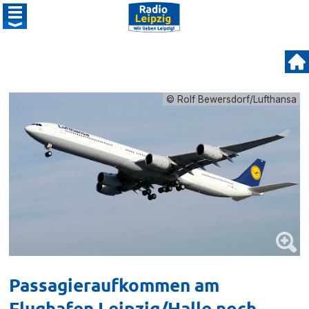
© Rolf Bewersdorf/Lufthansa
Passagieraufkommen am
Flughafen Leipzig/Halle noch