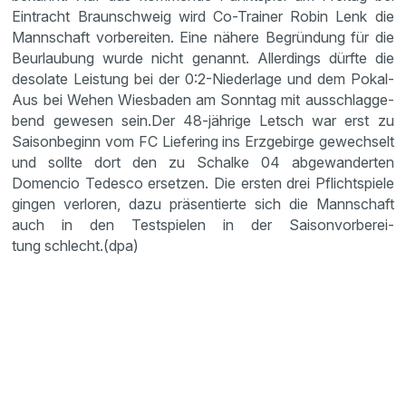
Eintracht Braun­schweig wird Co-Trainer Robin Lenk die
Mannschaft vorbe­reiten. Eine nähere Begrün­dung für die
Beurlau­bung wurde nicht genannt. Aller­dings dürfte die
desolate Leistung bei der 0:2-Nieder­lage und dem Pokal-
Aus bei Wehen Wiesbaden am Sonntag mit ausschlag­ge­
bend gewesen sein.Der 48-jährige Letsch war erst zu
Saison­be­ginn vom FC Liefe­ring ins Erzge­birge gewech­selt
und sollte dort den zu Schalke 04 abgewan­derten
Domencio Tedesco ersetzen. Die ersten drei Pflicht­spiele
gingen verloren, dazu präsen­tierte sich die Mannschaft
auch in den Testspielen in der Saison­vor­be­rei­
tung schlecht.(dpa)