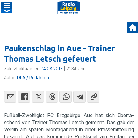
Paukenschlag in Aue - Trainer
Thomas Letsch gefeuert
Zuletzt aktualisiert:
14.08.2017
| 21:34 Uhr
Autor:
DPA / Redaktion
Fußball-Zweit­li­gist FC Erzge­birge Aue hat sich überra­
schend von Trainer Thomas Letsch getrennt. Das gab der
Verein am späten Montag­abend in einer Presse­mit­tei­lung
bekannt. Auf das kommende Punkt­spiel am Freitag bei