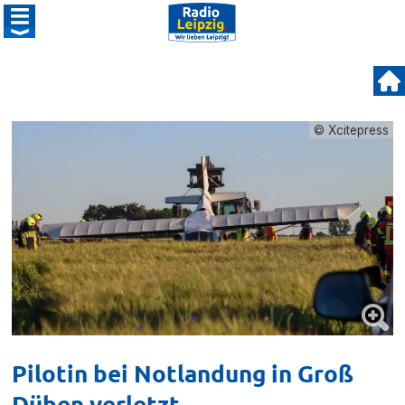
© Xcitepress
Pilotin bei Notlandung in Groß
Düben verletzt