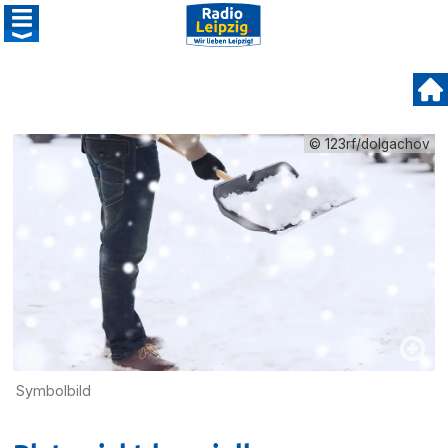
© 123rf/dolgachov
Symbolbild