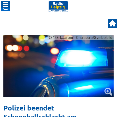
© 123rf/Jaromír Chalabala/Symbolbild
Polizei beendet
Schneeballschlacht am