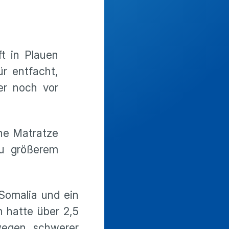
t in Plauen
r entfacht,
ber noch vor
ine Matratze
zu größerem
 Somalia und ein
n hatte über 2,5
wegen schwerer