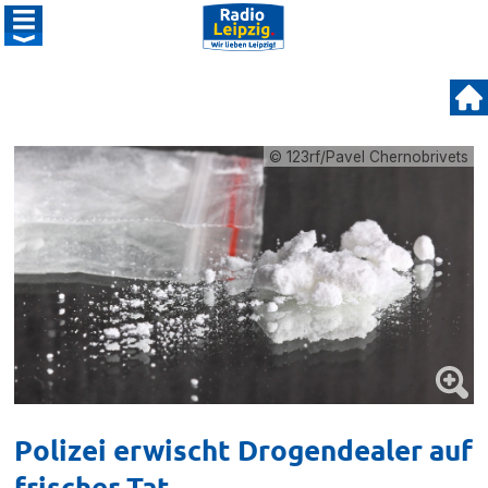
© 123rf/Pavel Chernobrivets
Polizei erwischt Drogendealer auf
frischer Tat