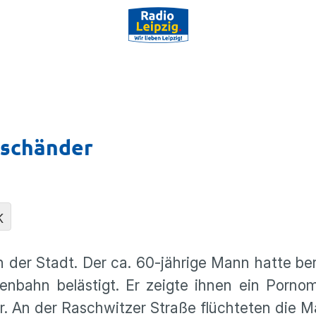
rschänder
K
n der Stadt. Der ca. 60-jährige Mann hatte ber
n­bahn beläs­tigt. Er zeigte ihnen ein Porno­
er. An der Raschwitzer Straße flüch­teten die 