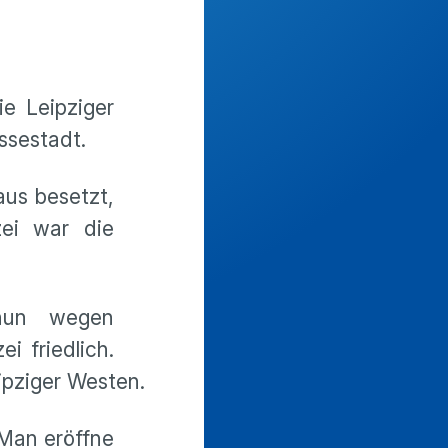
e Leipziger
essestadt.
aus besetzt,
ei war die
 nun wegen
i friedlich.
ipziger Westen.
Man eröffne