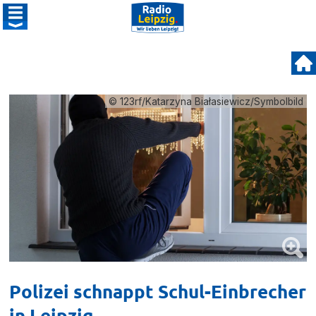
© 123rf/Katarzyna Białasiewicz/Symbolbild
Polizei schnappt Schul-Einbrecher
in Leipzig