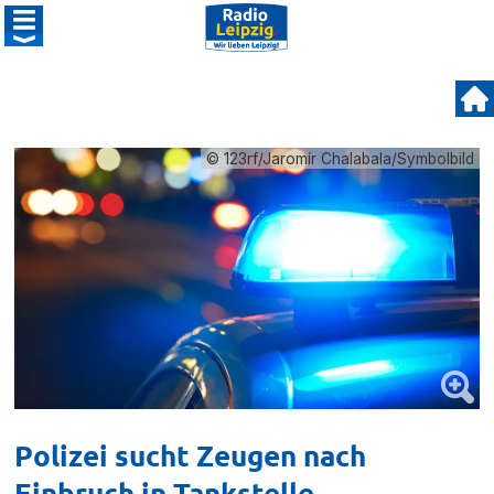
© 123rf/Jaromír Chalabala/Symbolbild
Polizei sucht Zeugen nach
Einbruch in Tankstelle