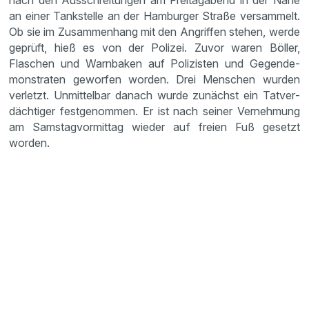
nach den Ausschrei­tungen am Freitag­abend in der Nähe
an einer Tankstelle an der Hamburger Straße versam­melt.
Ob sie im Zusam­men­hang mit den Angriffen stehen, werde
geprüft, hieß es von der Polizei. Zuvor waren Böller,
Flaschen und Warnbaken auf Polizisten und Gegen­de­
mons­traten geworfen worden. Drei Menschen wurden
verletzt. Unmit­telbar danach wurde zunächst ein Tatver­
däch­tiger festge­nommen. Er ist nach seiner Verneh­mung
am Samstag­vor­mittag wieder auf freien Fuß gesetzt
worden.