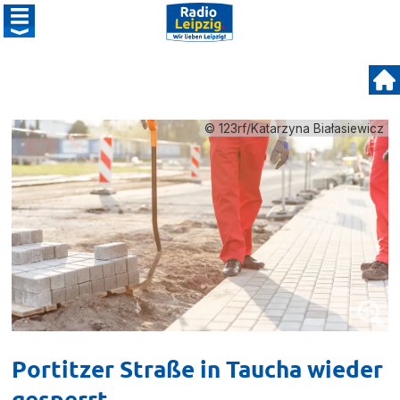
© 123rf/Katarzyna Białasiewicz
Portitzer Straße in Taucha wieder
gesperrt